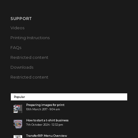
SUPPORT
Videos
Printing Instructions
FAQs
Restricted content
Downloads
Restricted content
Popular
Preparing images for print
10th March 2017 - 9:04 am
How to start a t-shirt business
7th October 2024 - 12:32 pm
TransferRIP: Menu Overview