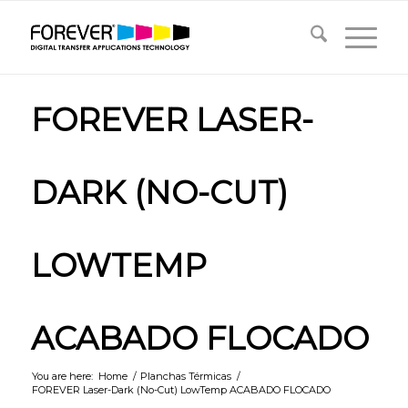
FOREVER LASER-
DARK (NO-CUT)
LOWTEMP
ACABADO FLOCADO
You are here:
Home
/
Planchas Térmicas
/
FOREVER Laser-Dark (No-Cut) LowTemp ACABADO FLOCADO