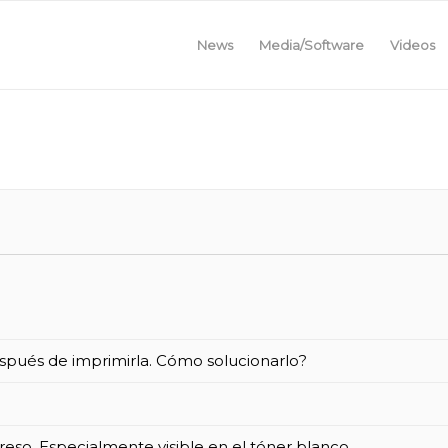
News
Media/Software
Videos
espués de imprimirla. Cómo solucionarlo?
eso. Especialmente visible en el tóner blanco.