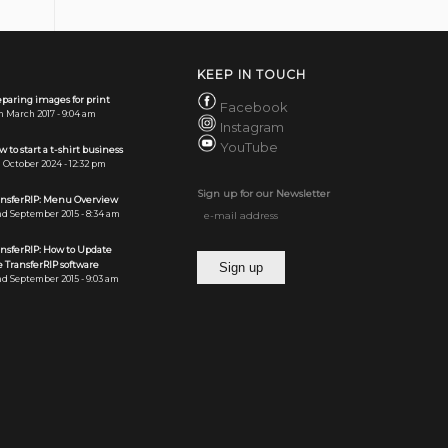
KEEP IN TOUCH
paring images for print
Facebook
h March 2017 - 9:04 am
Instagram
YouTube
 to start a t-shirt business
 October 2024 - 12:32 pm
Sign up for our Newsletter
ansferRIP: Menu Overview
d September 2015 - 8:34 am
ansferRIP: How to Update
 TransferRIP software
d September 2015 - 9:03 am