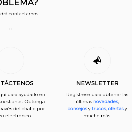
OBLEMA?
drá contactarnos
TÁCTENOS
NEWSLETTER
uí para ayudarlo en
Regístrese para obtener las
cuestiones. Obtenga
últimas
novedades
,
través del chat o por
consejos
y
trucos
,
ofertas
y
eo electrónico.
mucho más.