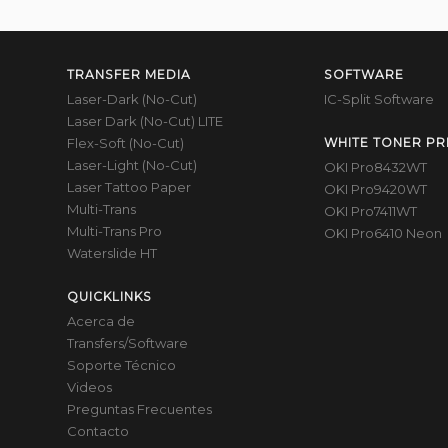
TRANSFER MEDIA
SOFTWARE
Laser-Dark (No-Cut)
IC-Split Software
Laser Dark (No-Cut) LITE
Flex-Soft (No-Cut)
WHITE TONER PR
Laser-Light (No-Cut)
OKI Pro8432WT
Laser Tattoo Paper
OKI Pro9420WT
Multi-Trans
OKI Pro7411WT
Multi-Trans Pro
OKI Pro6410 Neon
Waterslide HT
QUICKLINKS
Acerca de
Transfers/Software
Soporte Técnico
Videos
Preguntas Frecuentes
Contacto