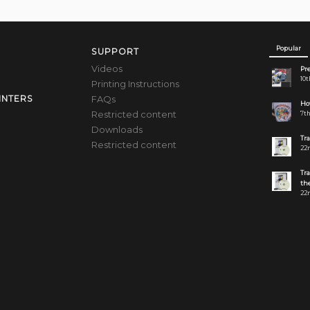
Popular
SUPPORT
Videos
Pre
10t
Printing Instructions
FAQs
INTERS
How
Restricted content
7th
Downloads
Tr
Restricted content
22n
Tr
the
22n